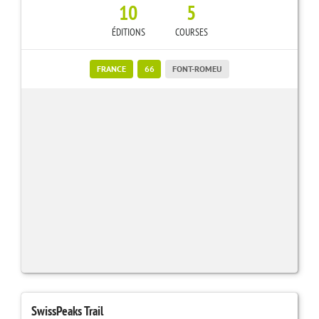
10
5
ÉDITIONS
COURSES
FRANCE
66
FONT-ROMEU
SwissPeaks Trail