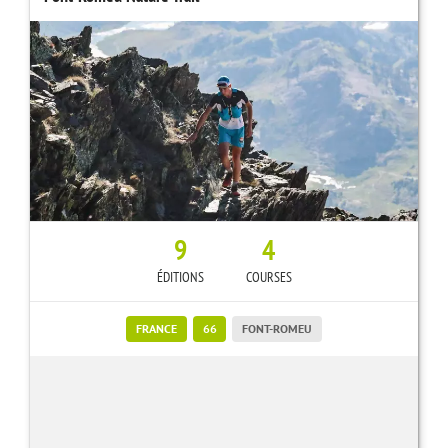
9
4
ÉDITIONS
COURSES
FRANCE
66
FONT-ROMEU